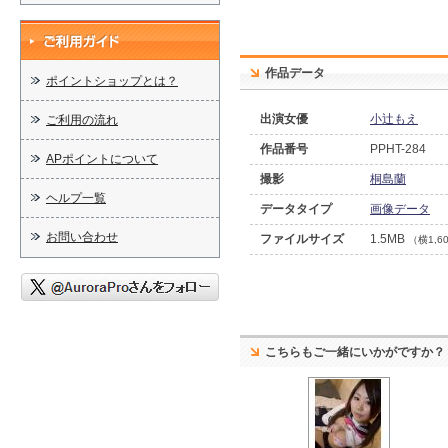
作品データ
ポイントショップとは？
出演女優
小辻もえ
ご利用の流れ
作品番号
PPHT-284
APポイントについて
撮影
桐島蘭
ヘルプ一覧
データタイプ
画像データ
お問い合わせ
ファイルサイズ
1.5MB
（横1,6
こちらもご一緒にいかがですか？