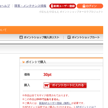
合ヘルプ
障害・メンテナンス情報
小辻もえ/小辻もえ ポイントショップオーロラプロジェクト
ついて
ポイントで購入
30pt
価格
購入
※作品は全てモザイク処理されております。
※この作品は
DVDではありません。
※ご購入には、
新規APユーザー登録（無料）
が必要です。
※APポイント以外ではご購入いただけません。»
APポイントとは？