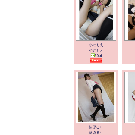
小辻もえ
小辻もえ
30pt
篠原るり
篠原るり