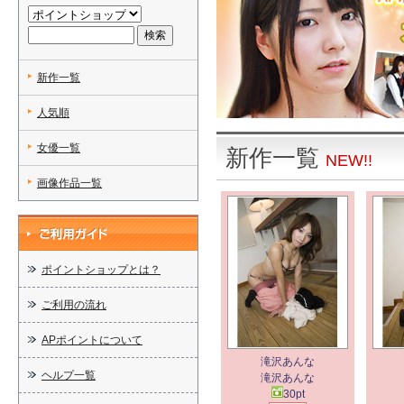
新作一覧
人気順
女優一覧
新作一覧
NEW!!
画像作品一覧
ポイントショップとは？
ご利用の流れ
APポイントについて
滝沢あんな
ヘルプ一覧
滝沢あんな
30pt