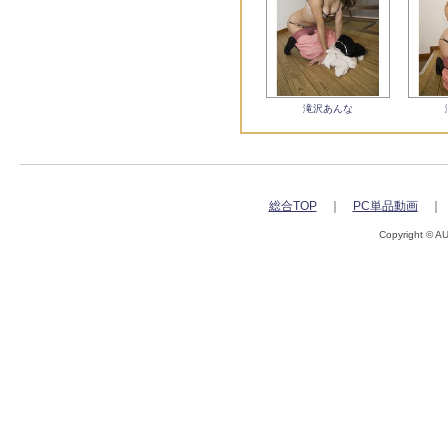
【PPH
【PPH
【PPH
滝沢あんな
【PPH
【PPH
【PPH
総合TOP
｜
PC単品動画
【PPH
Copyright © A
【PPH
【PPH
【PPH
【PPH
【PPH